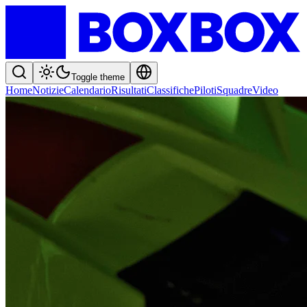
Toggle theme
Home
Notizie
Calendario
Risultati
Classifiche
Piloti
Squadre
Video