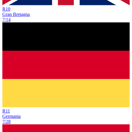
R
10
Gran Bretagna
7/14
R
11
Germania
7/28