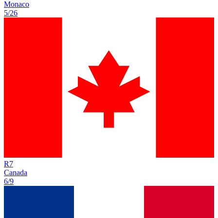
Monaco
5/26
R
7
Canada
6/9