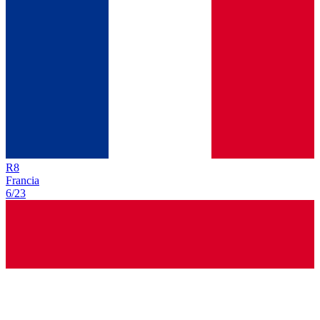
R
8
Francia
6/23