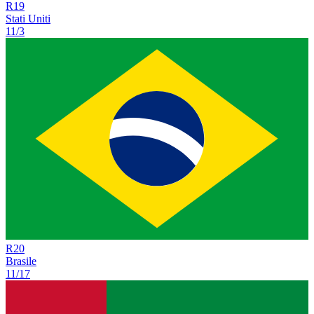
R
19
Stati Uniti
11/3
R
20
Brasile
11/17