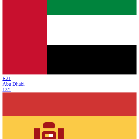
R
21
Abu Dhabi
12/1