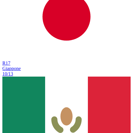
R
17
Giappone
10/13