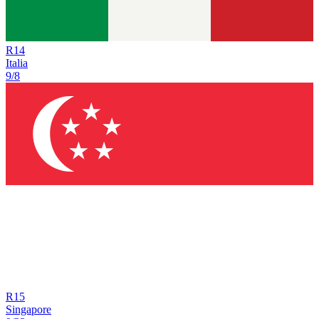
R
14
Italia
9/8
R
15
Singapore