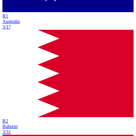
R
1
Australia
3/17
R
2
Bahrein
3/31