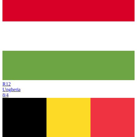
R
12
Ungheria
8/4