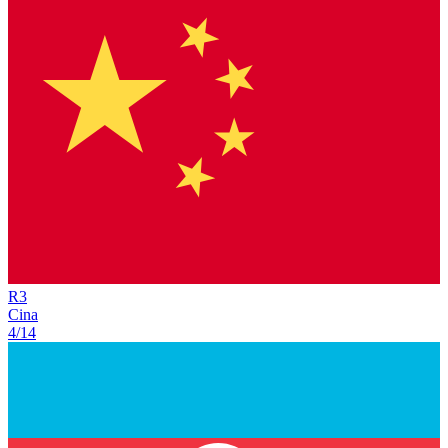
R
3
Cina
4/14