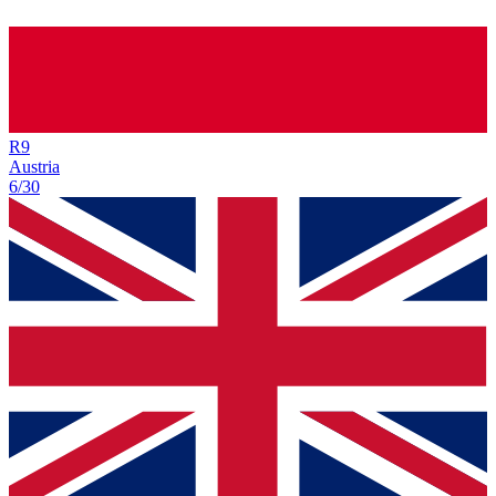
R
9
Austria
6/30