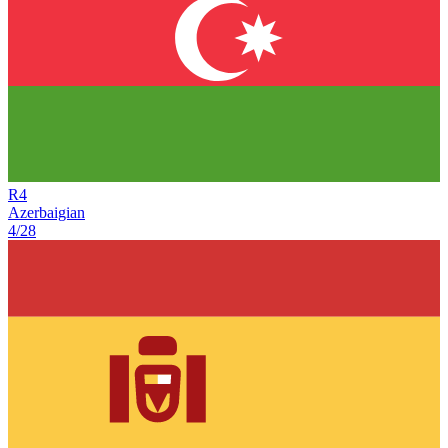
R
4
Azerbaigian
4/28