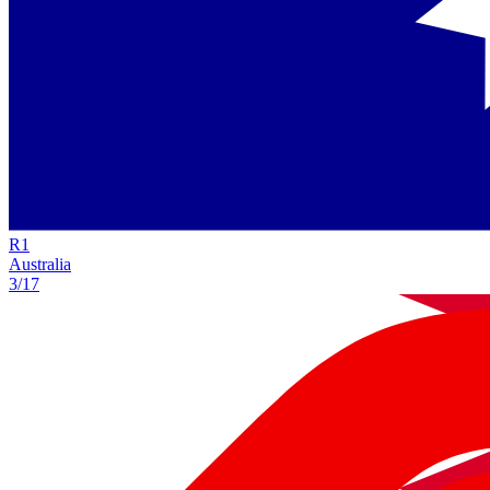
R
1
Australia
3/17