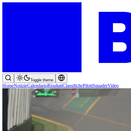
Toggle theme
Home
Notizie
Calendario
Risultati
Classifiche
Piloti
Squadre
Video