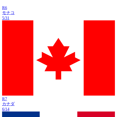
R
6
モナコ
5/31
R
7
カナダ
6/14