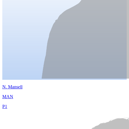
N.
Mansell
MAN
P
1