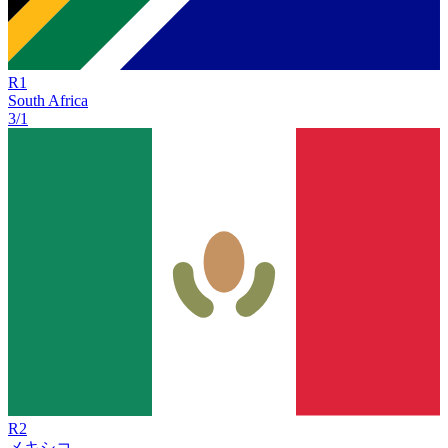
R
1
South Africa
3/1
R
2
メキシコ