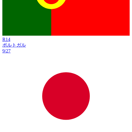
R
14
ポルトガル
9/27