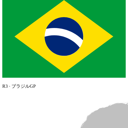
R
3
·
ブラジルGP