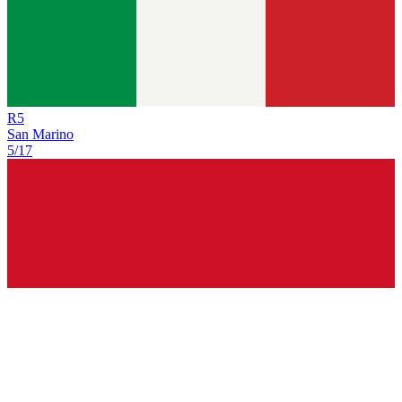
R
5
San Marino
5/17