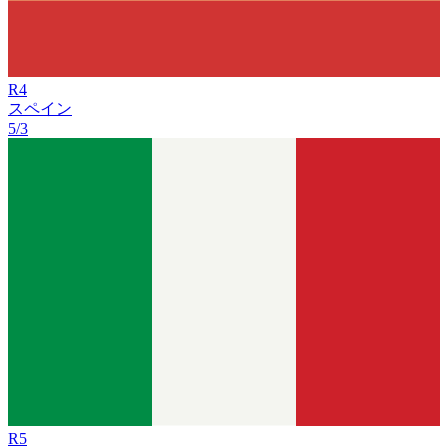
R
4
スペイン
5/3
R
5