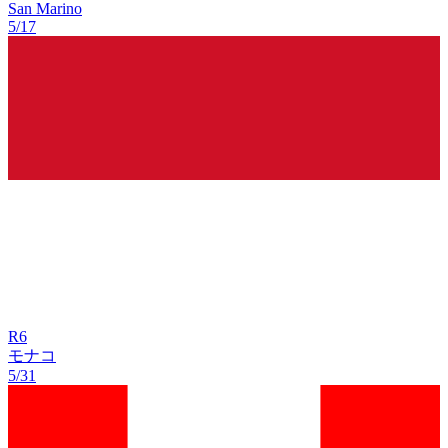
San Marino
5/17
R
6
モナコ
5/31