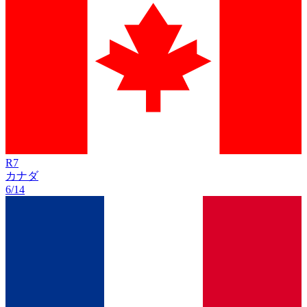
R
7
カナダ
6/14