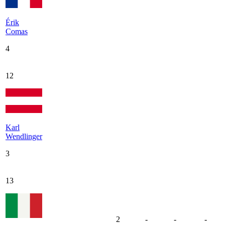
Érik
Comas
4
12
Karl
Wendlinger
3
13
2
-
-
-