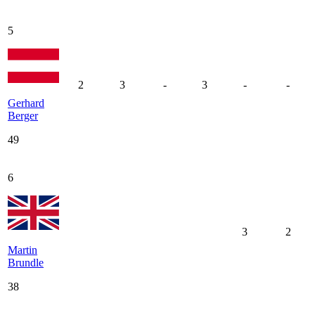
5
2
3
-
3
-
-
Gerhard
Berger
49
6
3
2
Martin
Brundle
38