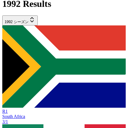
1992
Results
1992
シーズン
R
1
South Africa
3/1