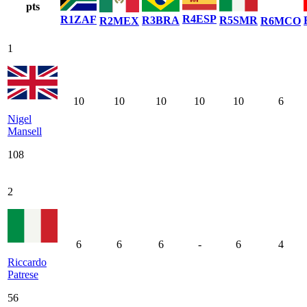
pts
R
4
ESP
R
1
ZAF
R
3
BRA
R
5
SMR
R
2
MEX
R
6
MCO
1
10
10
10
10
10
6
Nigel
Mansell
108
2
6
6
6
-
6
4
Riccardo
Patrese
56