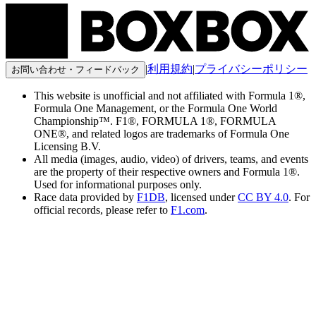
|
利用規約
|
プライバシーポリシー
お問い合わせ・フィードバック
This website is unofficial and not affiliated with Formula 1®,
Formula One Management, or the Formula One World
Championship™. F1®, FORMULA 1®, FORMULA
ONE®, and related logos are trademarks of Formula One
Licensing B.V.
All media (images, audio, video) of drivers, teams, and events
are the property of their respective owners and Formula 1®.
Used for informational purposes only.
Race data provided by
F1DB
, licensed under
CC BY 4.0
. For
official records, please refer to
F1.com
.