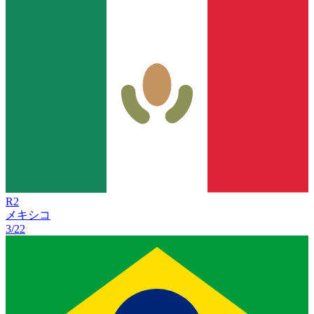
R
2
メキシコ
3/22