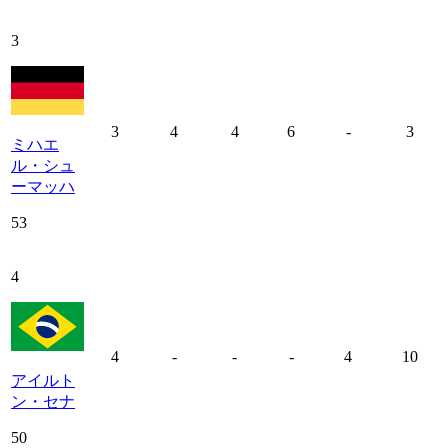
3
3
4
4
6
-
3
ミハエ
ル・シュ
ーマッハ
53
4
4
-
-
-
4
10
アイルト
ン・セナ
50