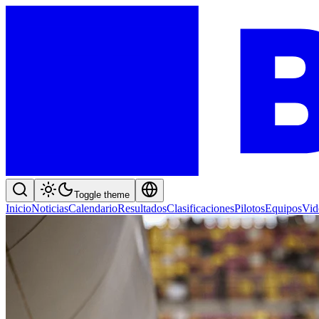
Toggle theme
Inicio
Noticias
Calendario
Resultados
Clasificaciones
Pilotos
Equipos
Vid