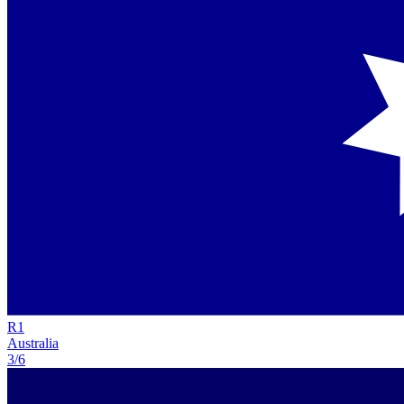
R
1
Australia
3/6