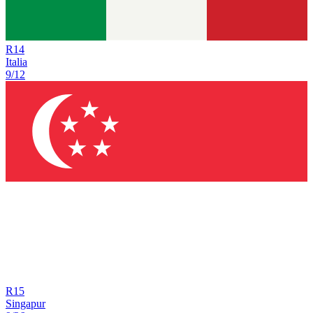
R
14
Italia
9/12
R
15
Singapur