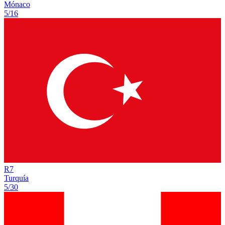
Mónaco
5/16
R
7
Turquía
5/30