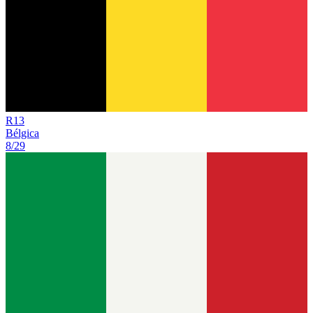
R
13
Bélgica
8/29