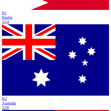
R
1
Baréin
3/14
R
2
Australia
3/28