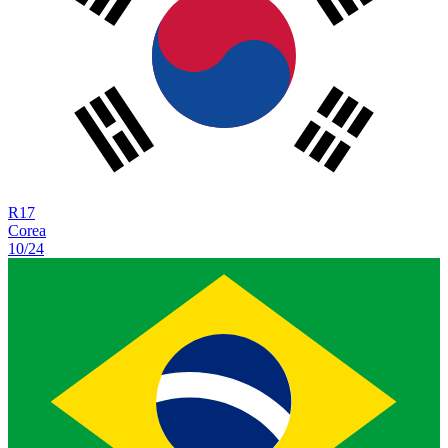
R
17
Corea
10/24