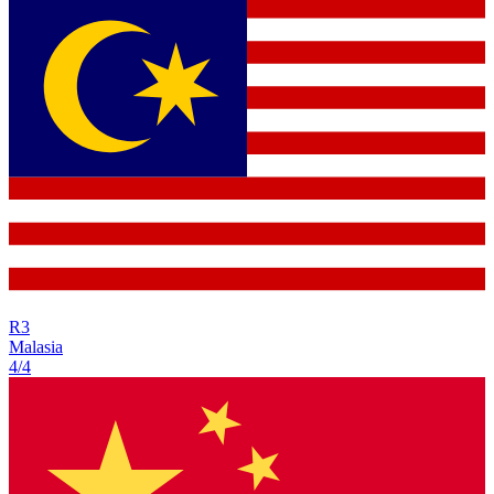
R
3
Malasia
4/4