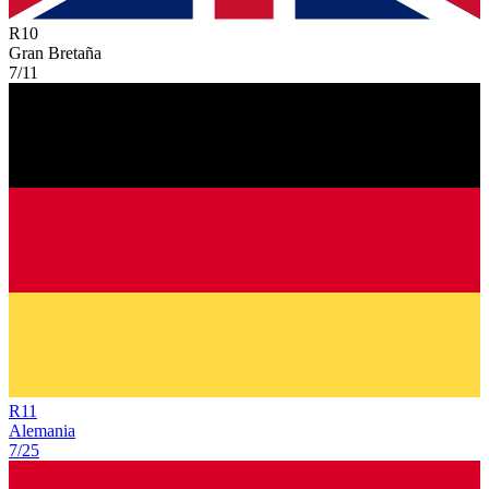
R
10
Gran Bretaña
7/11
R
11
Alemania
7/25