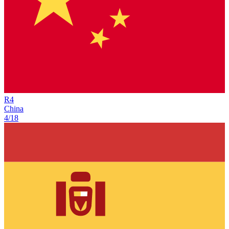
R
4
China
4/18