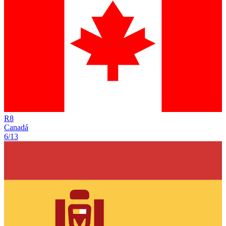
R
8
Canadá
6/13