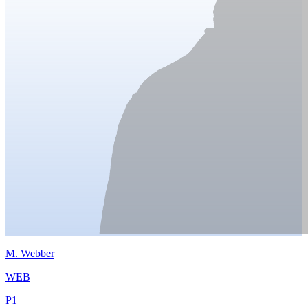
M.
Webber
WEB
P
1