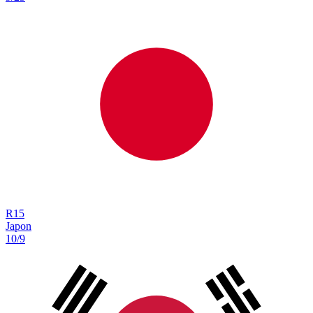
R
15
Japon
10/9