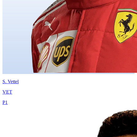
S.
Vettel
VET
P
1