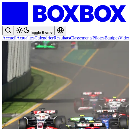
Toggle theme
Accueil
Actualités
Calendrier
Résultats
Classements
Pilotes
Équipes
Vidé