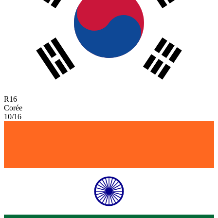
R
16
Corée
10/16