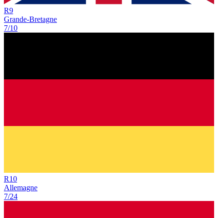
R
9
Grande-Bretagne
7/10
R
10
Allemagne
7/24