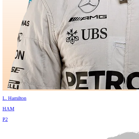
L.
Hamilton
HAM
P
2