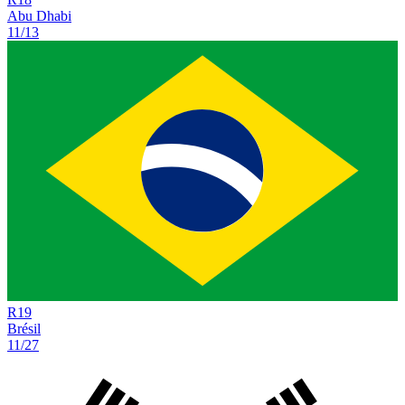
Abu Dhabi
11/13
R
19
Brésil
11/27