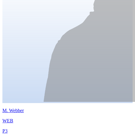
M.
Webber
WEB
P
3