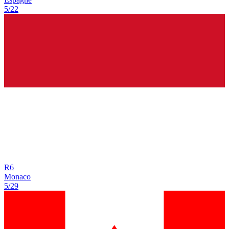
5/22
R
6
Monaco
5/29