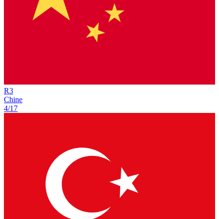
R
3
Chine
4/17