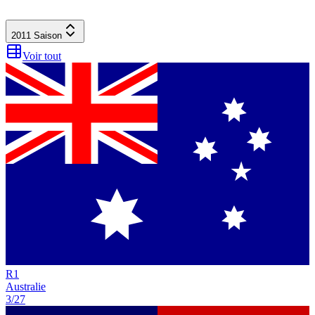
2011
Saison
Voir tout
R
1
Australie
3/27