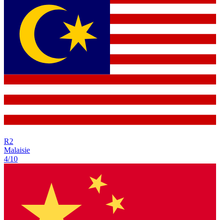
R
2
Malaisie
4/10