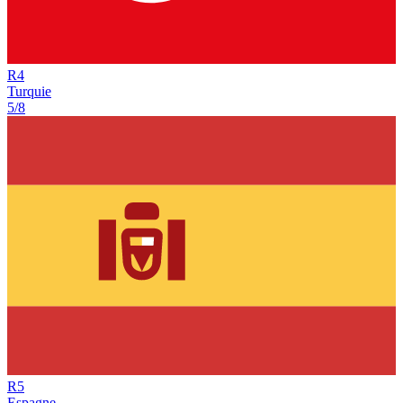
R
4
Turquie
5/8
R
5
Espagne