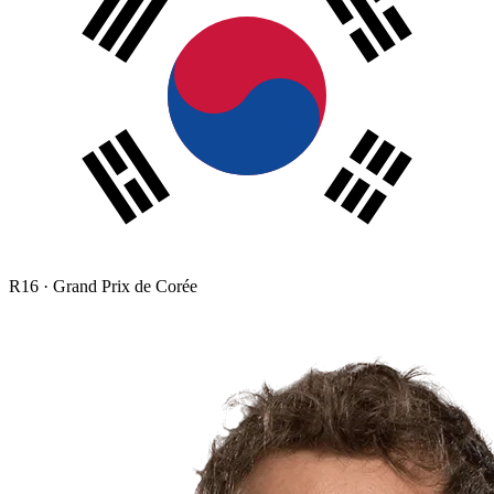
R
16
·
Grand Prix de Corée