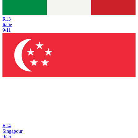
R
13
Italie
9/11
R
14
Singapour
9/25