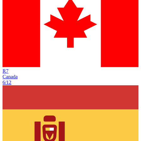
R
7
Canada
6/12