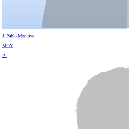
J.
Pablo Montoya
MOY
P
1