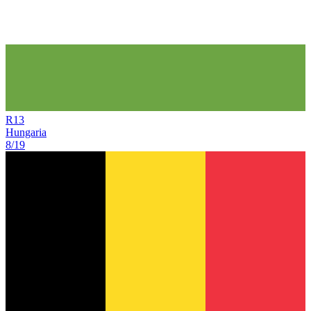
R
13
Hungaria
8/19