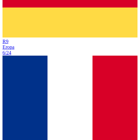
R
9
Eropa
6/24