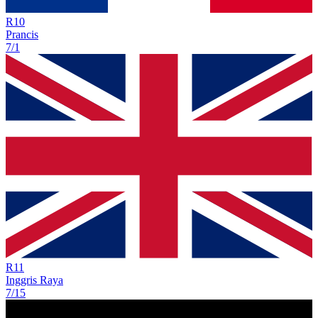
R
10
Prancis
7/1
R
11
Inggris Raya
7/15