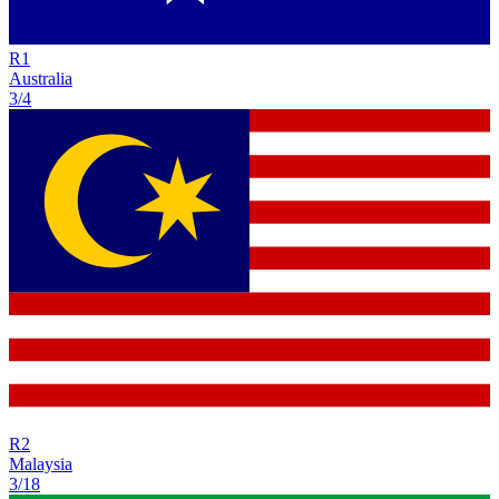
R
1
Australia
3/4
R
2
Malaysia
3/18