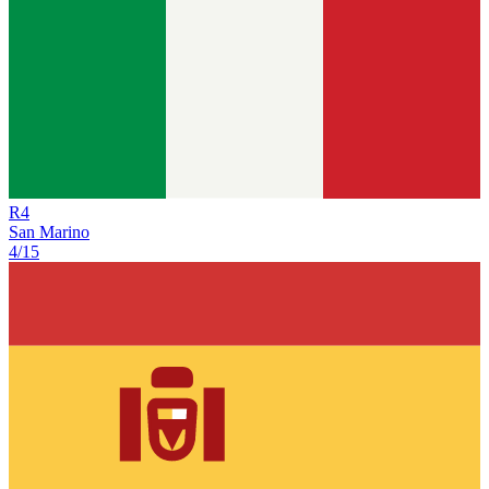
R
4
San Marino
4/15