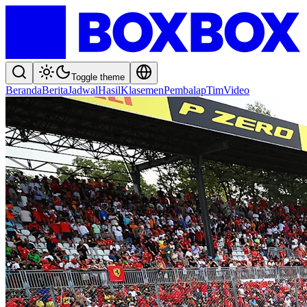
Toggle theme
Beranda
Berita
Jadwal
Hasil
Klasemen
Pembalap
Tim
Video