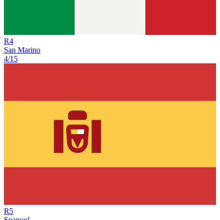
R
4
San Marino
4/15
R
5
Spanyol