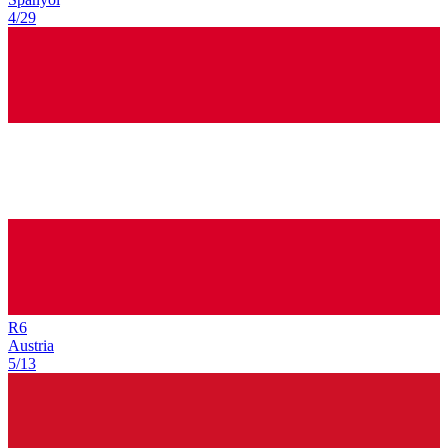
4/29
R
6
Austria
5/13