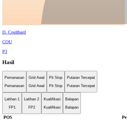
D.
Coulthard
COU
P
3
Hasil
Pemanasan
Grid Awal
Pit Stop
Putaran Tercepat
Pemanasan
Grid Awal
Pit Stop
Putaran Tercepat
Latihan 1
Latihan 2
Kualifikasi
Balapan
FP1
FP2
Kualifikasi
Balapan
POS
Pe