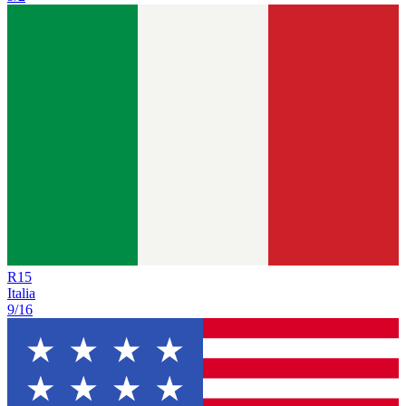
R
15
Italia
9/16