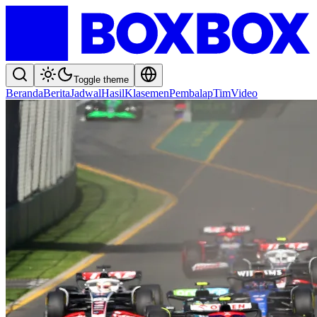
Toggle theme
Beranda
Berita
Jadwal
Hasil
Klasemen
Pembalap
Tim
Video