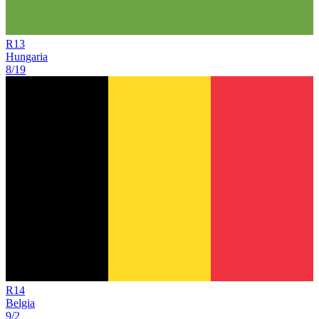
R
13
Hungaria
8/19
R
14
Belgia
9/2