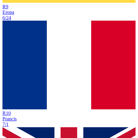
R
9
Eropa
6/24
R
10
Prancis
7/1