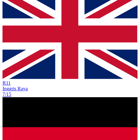
R
11
Inggris Raya
7/15