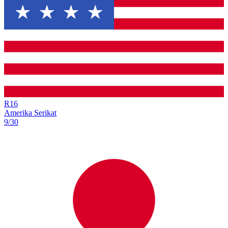
R
16
Amerika Serikat
9/30