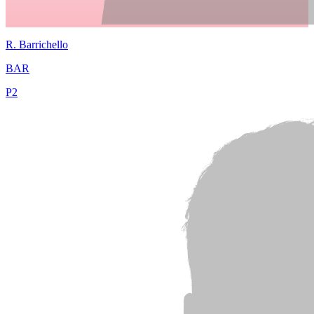
R.
Barrichello
BAR
P
2