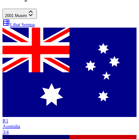
2001
Musim
Lihat Semua
R
1
Australia
3/4