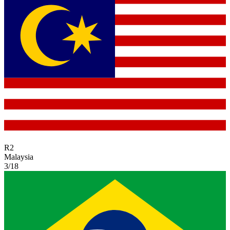
R
2
Malaysia
3/18