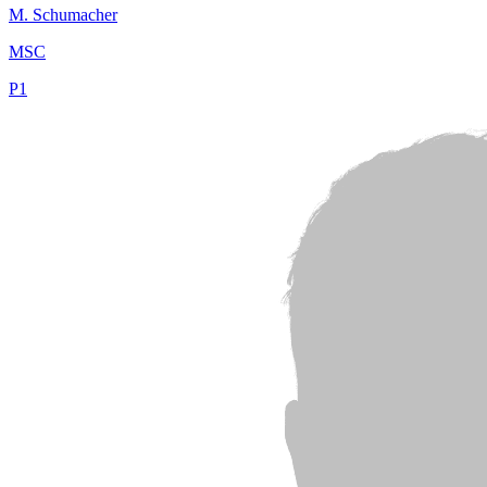
M.
Schumacher
MSC
P
1