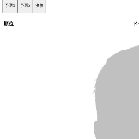
予選1
予選2
決勝
順位
ド