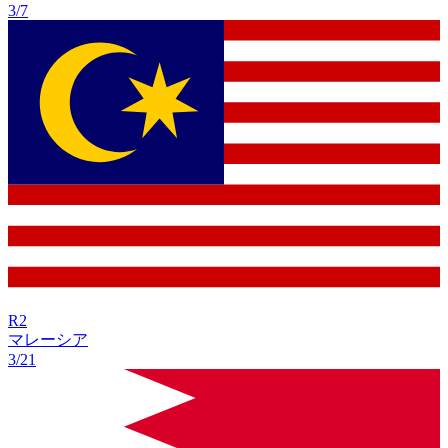
3/7
R
2
マレーシア
3/21