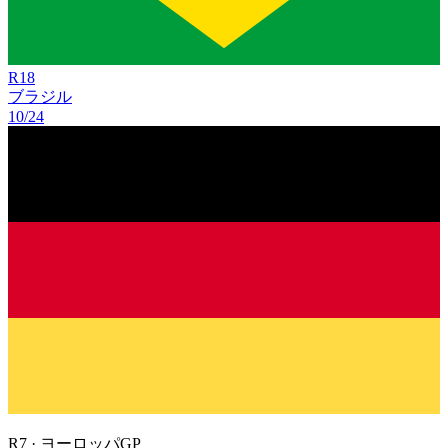
R
18
ブラジル
10/24
R
7
·
ヨーロッパGP