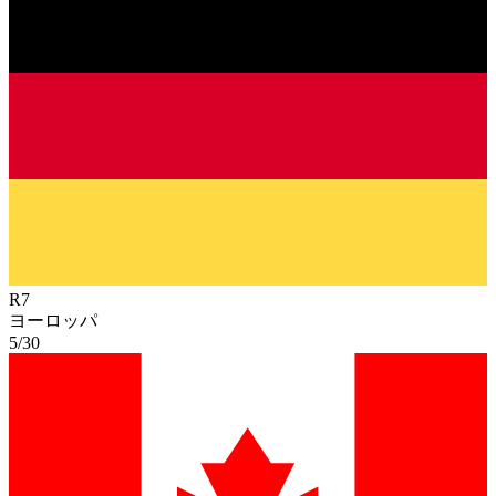
R
7
ヨーロッパ
5/30