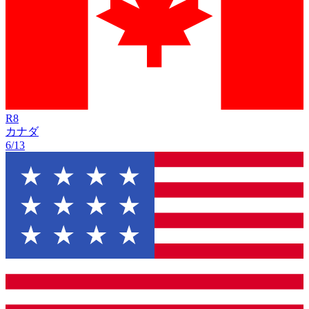
R
8
カナダ
6/13