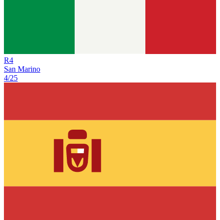
R
4
San Marino
4/25