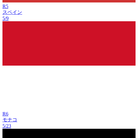
R
5
スペイン
5/9
R
6
モナコ
5/23