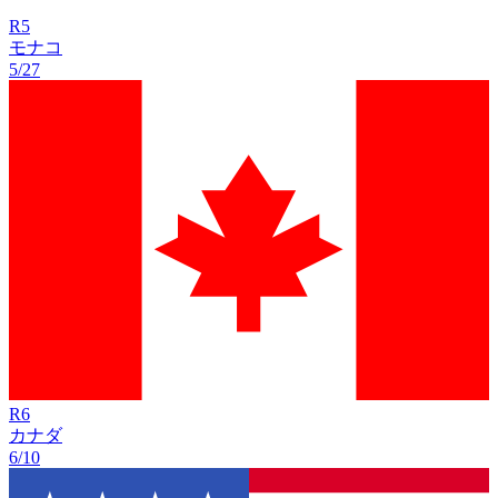
R
5
モナコ
5/27
R
6
カナダ
6/10