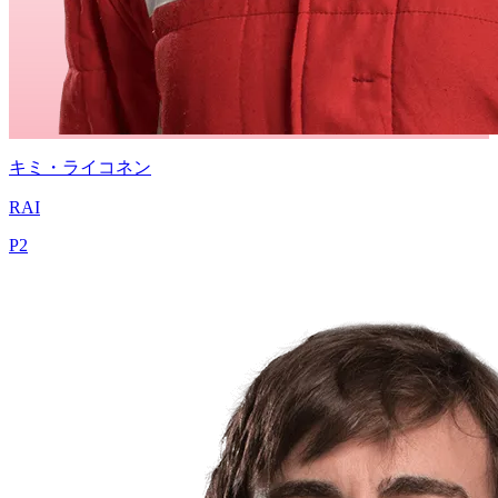
キミ・ライコネン
RAI
P
2