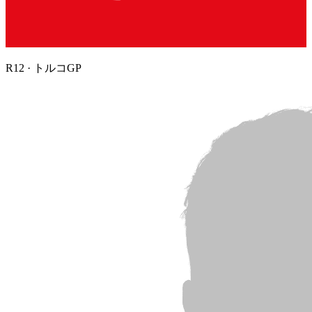
R
12
·
トルコGP