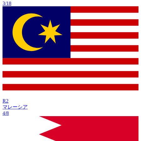
3/18
R
2
マレーシア
4/8