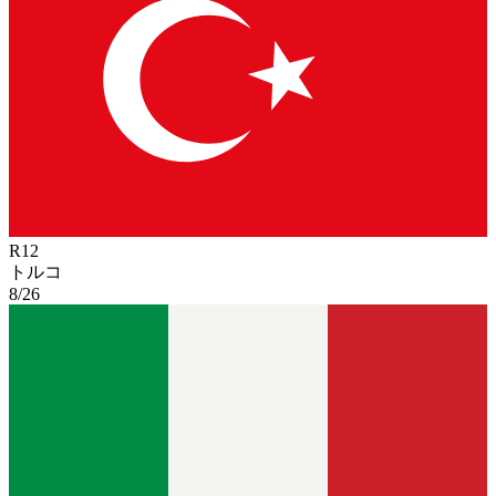
R
12
トルコ
8/26