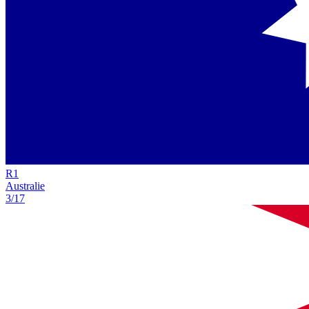
R
1
Australie
3/17