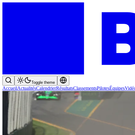
Toggle theme
Accueil
Actualités
Calendrier
Résultats
Classements
Pilotes
Équipes
Vidé