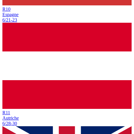
R
10
Espagne
6/21
-
23
R
11
Autriche
6/28
-
30