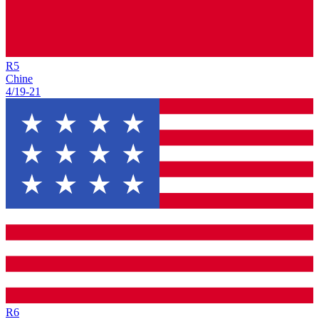
R
5
Chine
4/19
-
21
R
6