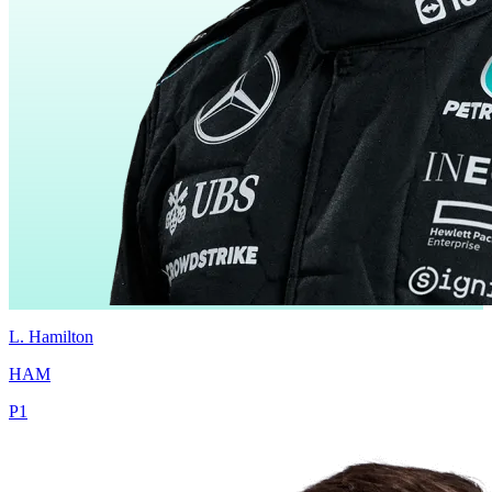
L.
Hamilton
HAM
P
1