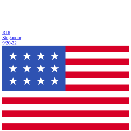
R
18
Singapour
9/20
-
22