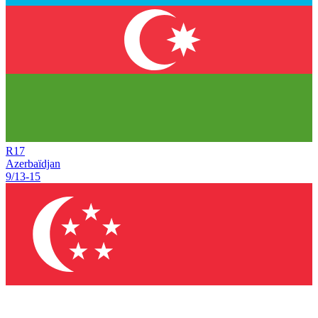
R
17
Azerbaïdjan
9/13
-
15