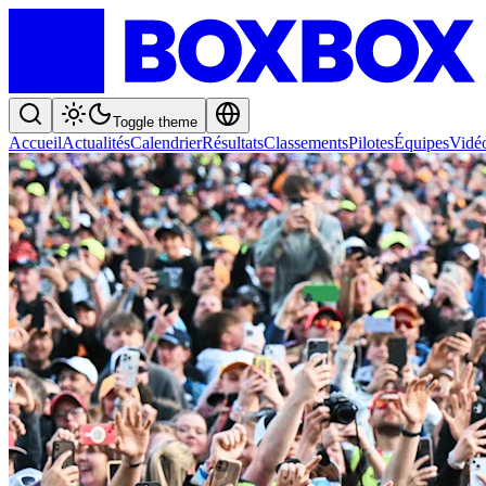
Toggle theme
Accueil
Actualités
Calendrier
Résultats
Classements
Pilotes
Équipes
Vidé