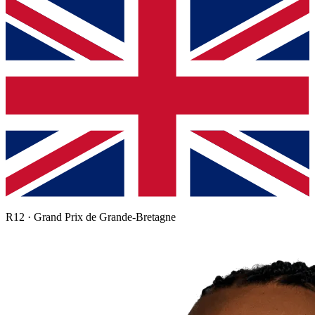
R
12
·
Grand Prix de Grande-Bretagne