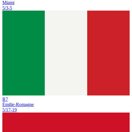
Miami
5/3
-
5
R
7
Émilie-Romagne
5/17
-
19