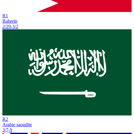
R
1
Bahreïn
2/29
-
3/2
R
2
Arabie saoudite
3/7
-
9