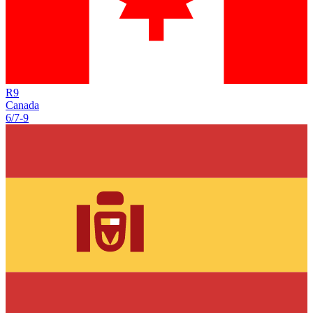
R
9
Canada
6/7
-
9