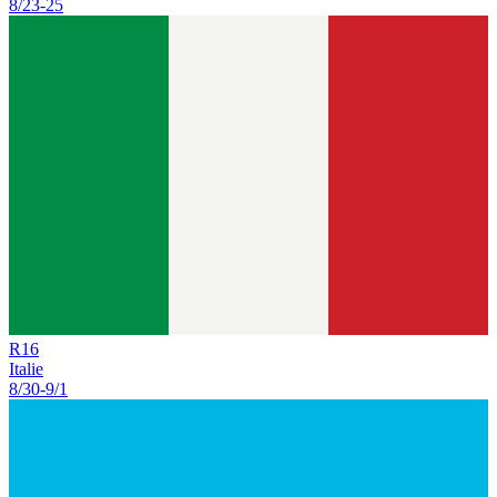
8/23
-
25
R
16
Italie
8/30
-
9/1