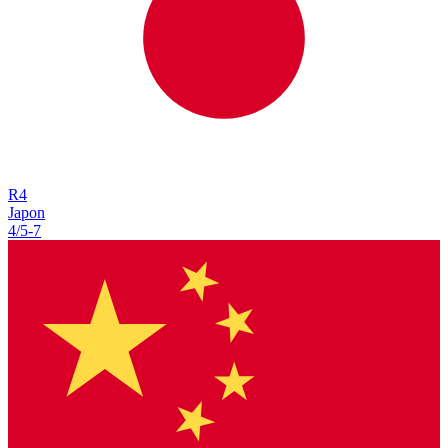
R
4
Japon
4/5
-
7