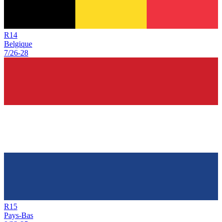
R
14
Belgique
7/26
-
28
R
15
Pays-Bas