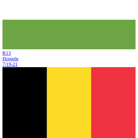
R
13
Hongrie
7/19
-
21