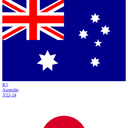
R
3
Australie
3/22
-
24