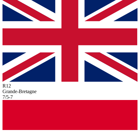
R
12
Grande-Bretagne
7/5
-
7