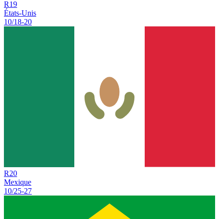
R
19
États-Unis
10/18
-
20
R
20
Mexique
10/25
-
27