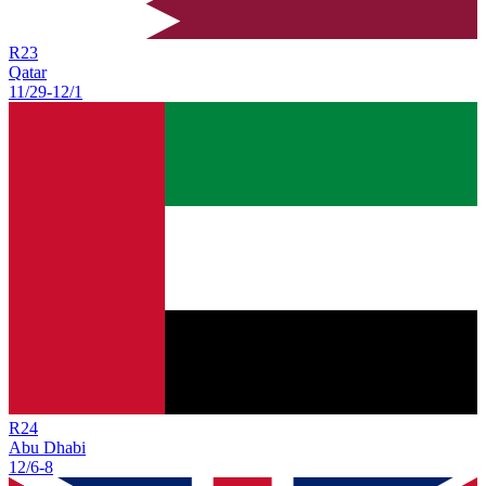
R
23
Qatar
11/29
-
12/1
R
24
Abu Dhabi
12/6
-
8