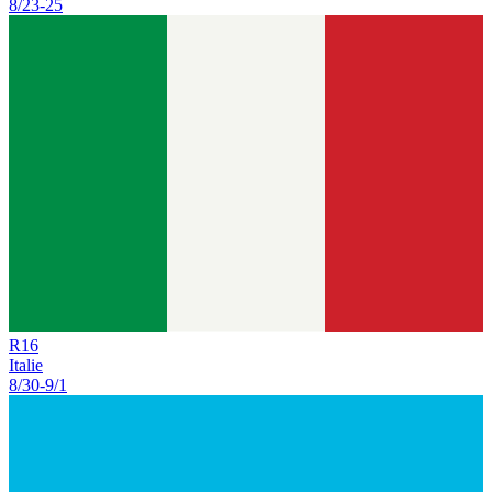
8/23
-
25
R
16
Italie
8/30
-
9/1