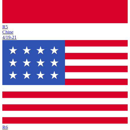
R
5
Chine
4/19
-
21
R
6