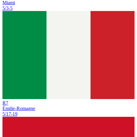
Miami
5/3
-
5
R
7
Émilie-Romagne
5/17
-
19