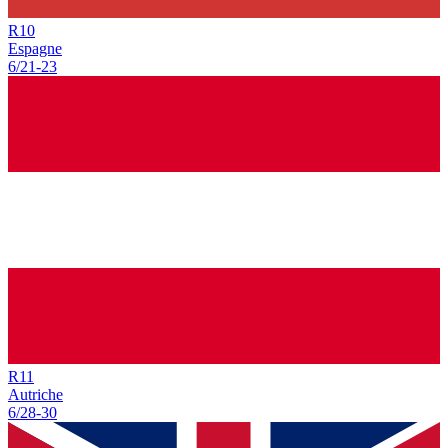
R
10
Espagne
6/21
-
23
R
11
Autriche
6/28
-
30