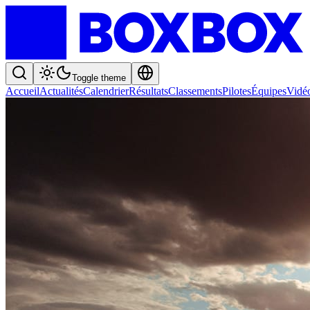
Toggle theme
Accueil
Actualités
Calendrier
Résultats
Classements
Pilotes
Équipes
Vidé