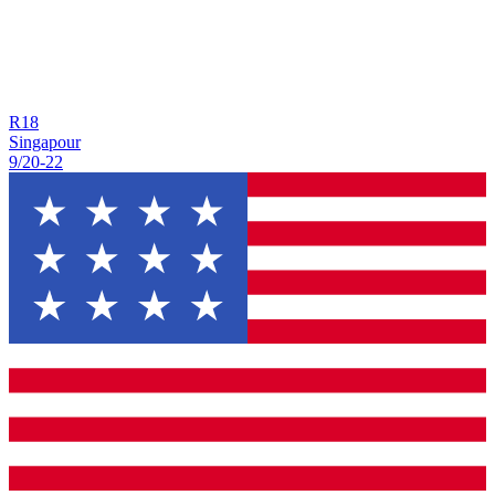
R
18
Singapour
9/20
-
22