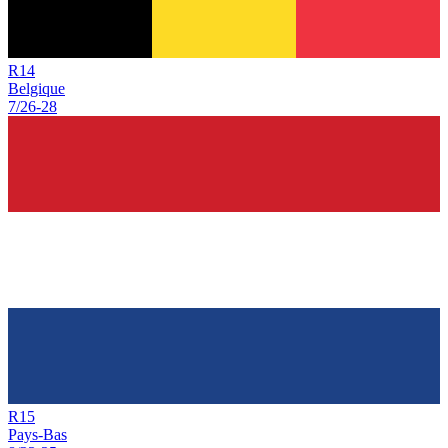
R
14
Belgique
7/26
-
28
R
15
Pays-Bas