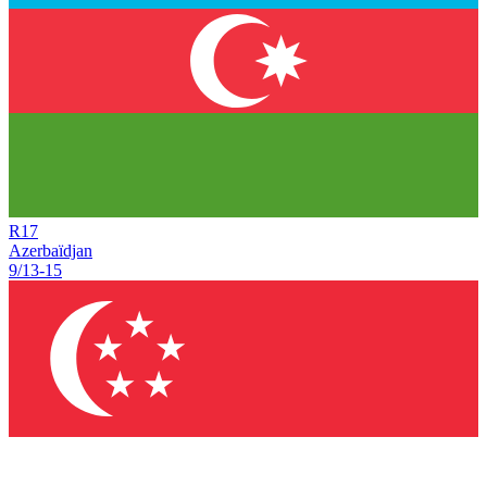
R
17
Azerbaïdjan
9/13
-
15