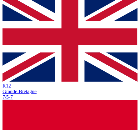
R
12
Grande-Bretagne
7/5
-
7