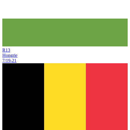
R
13
Hongrie
7/19
-
21