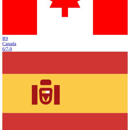
R
9
Canada
6/7
-
9