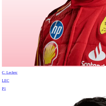
C.
Leclerc
LEC
P
1