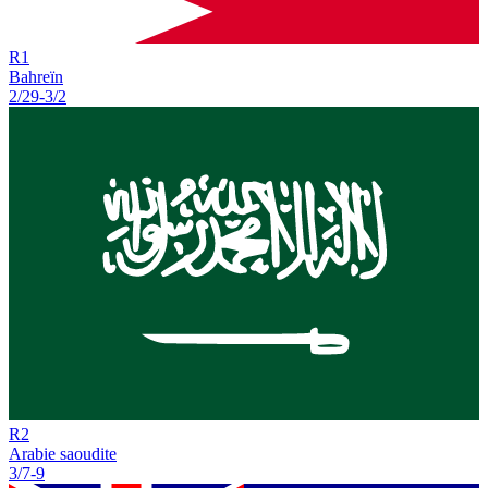
R
1
Bahreïn
2/29
-
3/2
R
2
Arabie saoudite
3/7
-
9