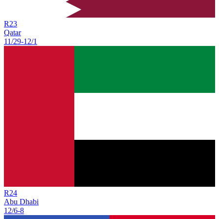
R
23
Qatar
11/29
-
12/1
R
24
Abu Dhabi
12/6
-
8