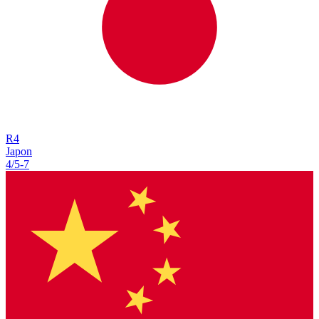
R
4
Japon
4/5
-
7