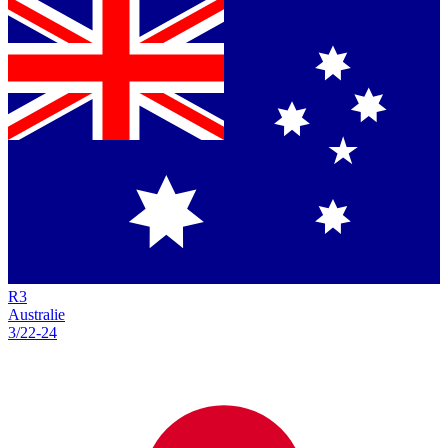
R
3
Australie
3/22
-
24