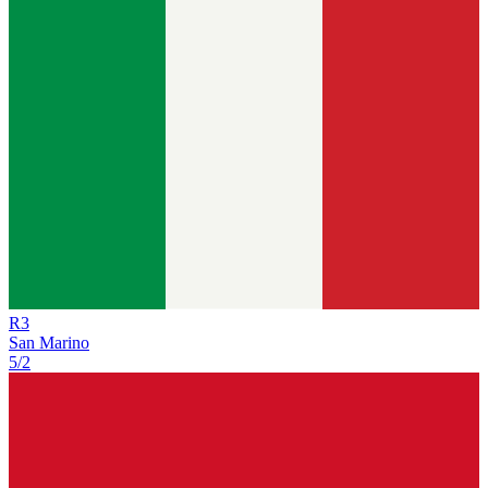
R
3
San Marino
5/2