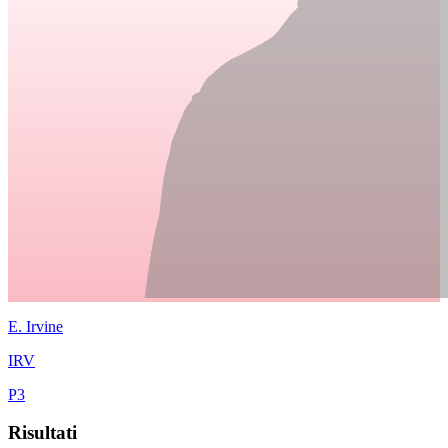
E.
Irvine
IRV
P
3
Risultati