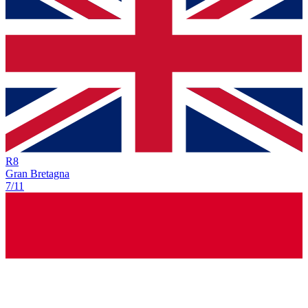
R
8
Gran Bretagna
7/11