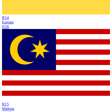
R
14
Europa
9/26
R
15
Malesia