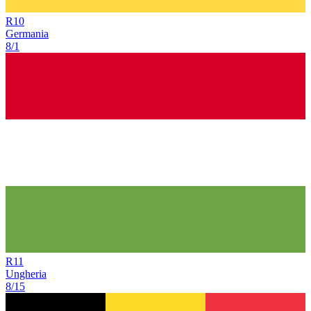
R
10
Germania
8/1
R
11
Ungheria
8/15