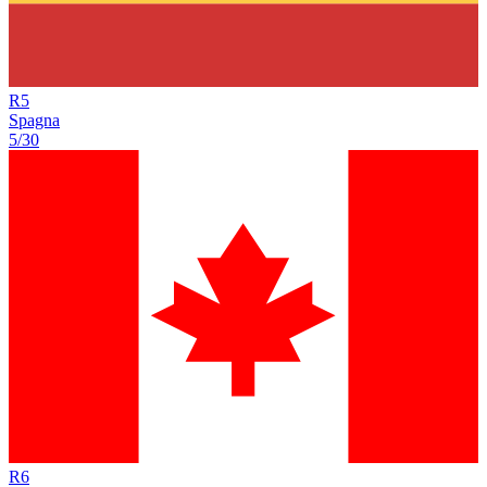
R
5
Spagna
5/30
R
6