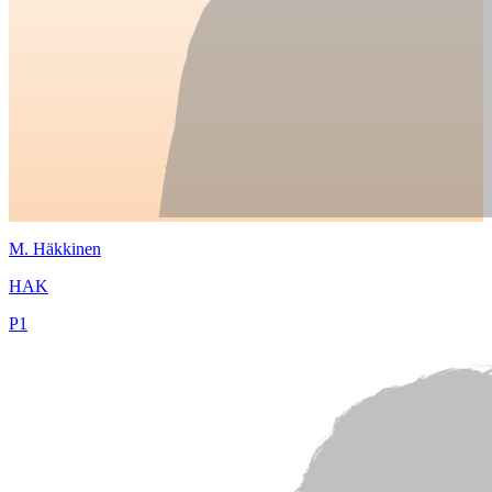
M.
Häkkinen
HAK
P
1