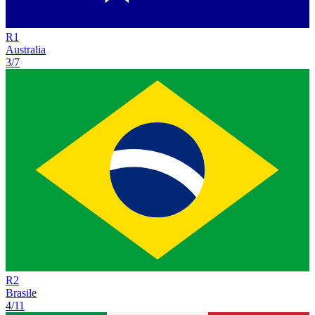
R
1
Australia
3/7
R
2
Brasile
4/11