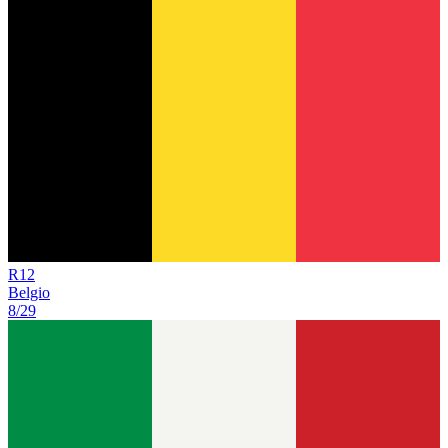
R
12
Belgio
8/29