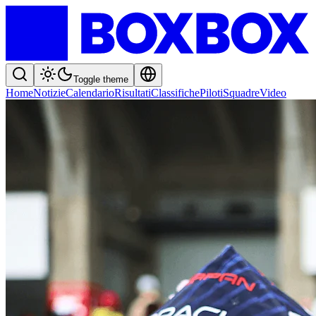
Toggle theme
Home
Notizie
Calendario
Risultati
Classifiche
Piloti
Squadre
Video