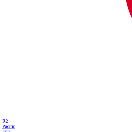
R
2
Pacific
4/17