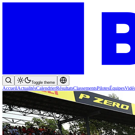
Toggle theme
Accueil
Actualités
Calendrier
Résultats
Classements
Pilotes
Équipes
Vidé