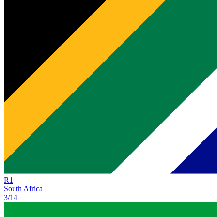
R
1
South Africa
3/14