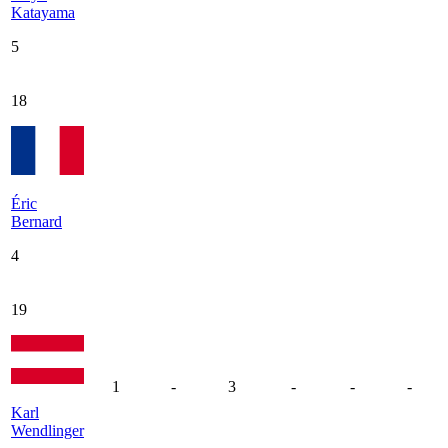
Katayama
5
18
Éric
Bernard
4
19
1
-
3
-
-
-
Karl
Wendlinger