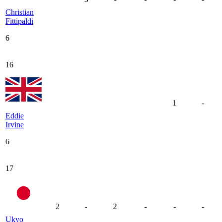
Christian
Fittipaldi
6
16
1
-
Eddie
Irvine
6
17
2
-
2
-
-
-
Ukyo