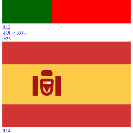
R
13
ポルトガル
9/25
R
14