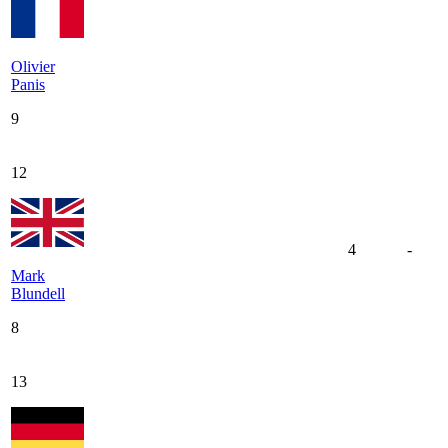
Olivier
Panis
9
12
4
-
Mark
Blundell
8
13