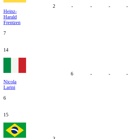
2
-
-
-
-
Heinz-
Harald
Frentzen
7
14
6
-
-
-
Nicola
Larini
6
15
3
-
-
-
-