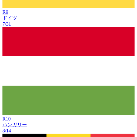
R
9
ドイツ
7/31
R
10
ハンガリー
8/14