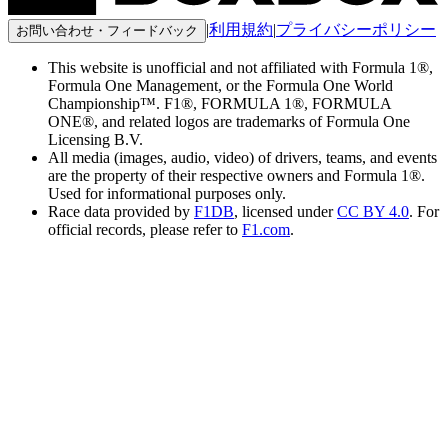
|
利用規約
|
プライバシーポリシー
お問い合わせ・フィードバック
This website is unofficial and not affiliated with Formula 1®,
Formula One Management, or the Formula One World
Championship™. F1®, FORMULA 1®, FORMULA
ONE®, and related logos are trademarks of Formula One
Licensing B.V.
All media (images, audio, video) of drivers, teams, and events
are the property of their respective owners and Formula 1®.
Used for informational purposes only.
Race data provided by
F1DB
, licensed under
CC BY 4.0
. For
official records, please refer to
F1.com
.