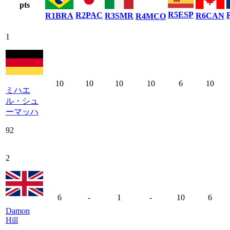
pts
R
5
ESP
R
2
PAC
R
1
BRA
R
3
SMR
R
6
CAN
R
4
MCO
1
10
10
10
10
6
10
ミハエ
ル・シュ
ーマッハ
92
2
6
-
1
-
10
6
Damon
Hill