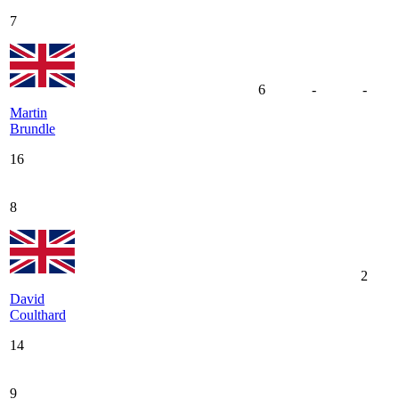
7
6
-
-
Martin
Brundle
16
8
2
David
Coulthard
14
9