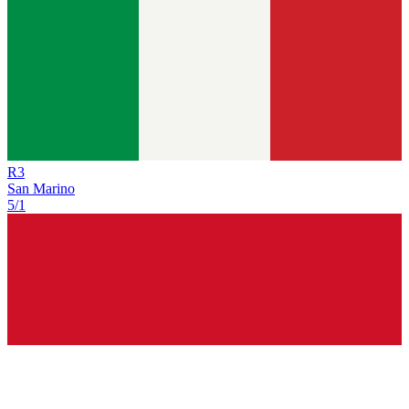
R
3
San Marino
5/1