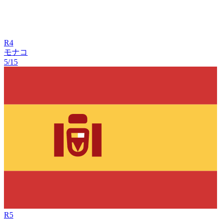
R
4
モナコ
5/15
R
5