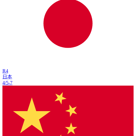
R
4
日本
4/5
-
7