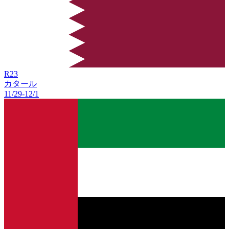
R
23
カタール
11/29
-
12/1