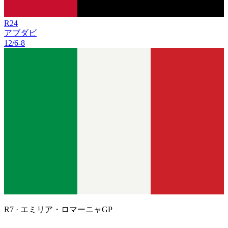
R
24
アブダビ
12/6
-
8
R
7
·
エミリア・ロマーニャGP