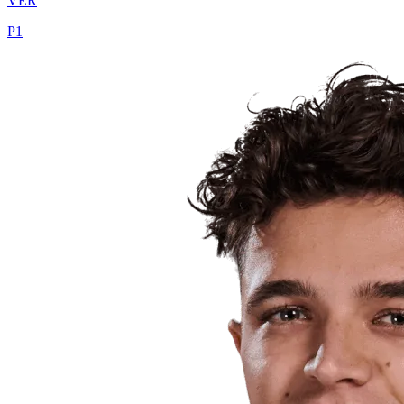
VER
P
1