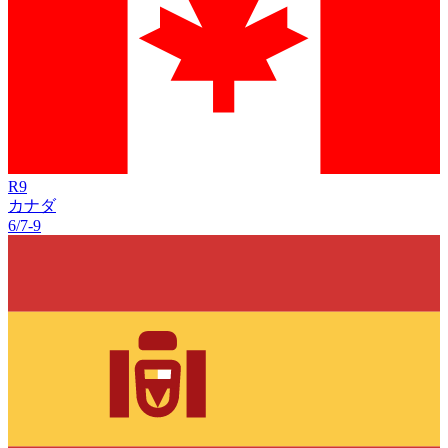
R
9
カナダ
6/7
-
9