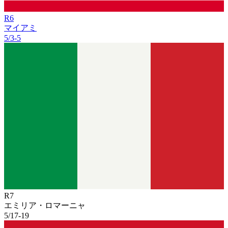
R
6
マイアミ
5/3
-
5
R
7
エミリア・ロマーニャ
5/17
-
19